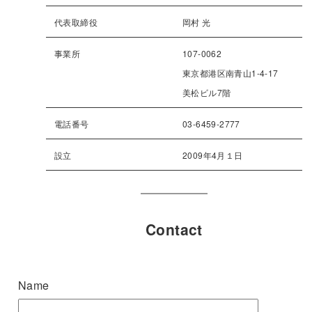
代表取締役
岡村 光
事業所
107-0062
東京都港区南青山1-4-17
美松ビル7階
電話番号
03-6459-2777
設立
2009年4月１日
C
o
n
t
a
c
t
Name